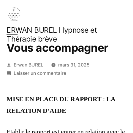
Aller
au
contenu
ERWAN BUREL Hypnose et
Thérapie brève
Vous accompagner
Publié
Erwan BUREL
mars 31, 2025
par
sur
Laisser un commentaire
Vous
accompagner
MISE EN PLACE DU RAPPORT
:
LA
RELATION D’AIDE
Etablir le rapport est entrer en relation avec le