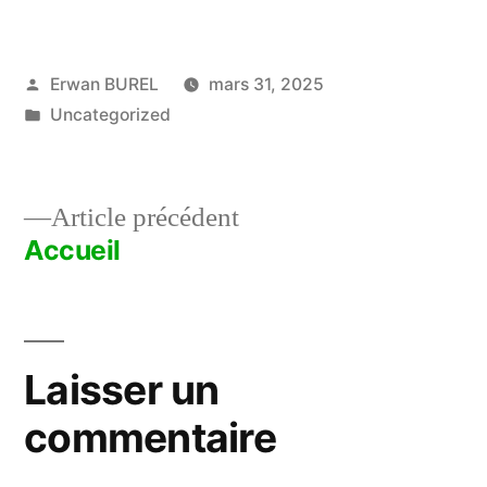
Publié
Erwan BUREL
mars 31, 2025
par
Publié
Uncategorized
dans
Article
Article précédent
précédent :
Accueil
Navigation
de
l’article
Laisser un
commentaire