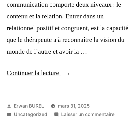
communication comporte deux niveaux : le
contenu et la relation. Entrer dans un
relationnel positif et congruent, est la capacité
que le thérapeute a à reconnaître la vision du
monde de l’autre et avoir la …
« Vous
Continuer la lecture
accompagner »
Publié
Erwan BUREL
mars 31, 2025
par
Publié
sur
Uncategorized
Laisser un commentaire
dans
Vous
accompa